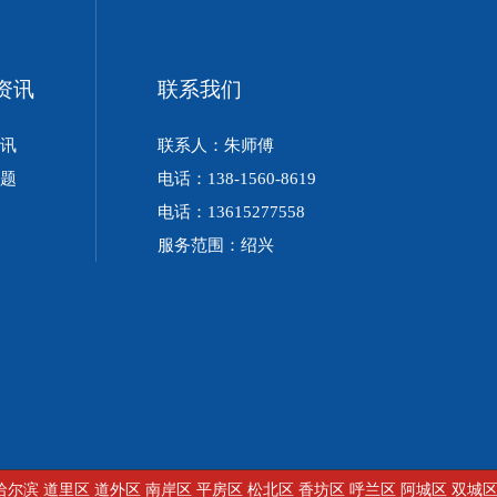
资讯
联系我们
讯
联系人：朱师傅
题
电话：138-1560-8619
电话：13615277558
服务范围：绍兴
哈尔滨
道里区
道外区
南岸区
平房区
松北区
香坊区
呼兰区
阿城区
双城