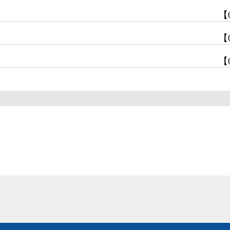
【
【
【