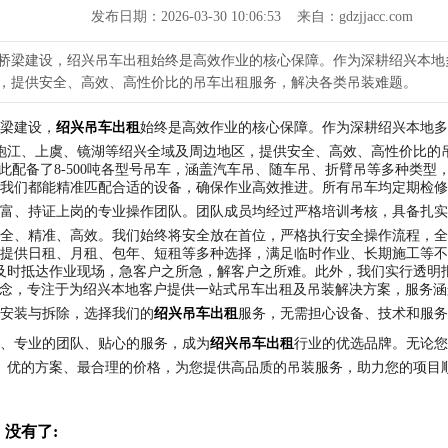
发布日期：2026-03-30 10:06:53 来自：gdzjjacc.com
桥梁建设，绍兴吊车出租始终是高效作业的核心保障。作为深耕绍兴本地
，提供安全、高效、高性价比的吊车出租服务，解决各类吊装难题。
梁建设，
绍兴吊车出租
始终是高效作业的核心保障。作为深耕绍兴本地多
袍江、上虞、镜湖等绍兴全域及周边地区，提供安全、高效、高性价比的
配备了8-500吨各型号吊车，涵盖汽车吊、随车吊、折臂吊等多种类
我们都能精准匹配合适的设备，确保作业高效推进。所有吊车均定期检修
富、持证上岗的专业操作团队。团队成员均经过严格培训考核，具备扎实
全、精准、高效。我们始终将安全放在首位，严格执行安全操作流程，全
提供日租、月租、包年、短租等多种选择，满足临时作业、长期施工等不
及时抵达作业现场，急客户之所急，解客户之所难。此外，我们实行透明
理念，专注于为绍兴本地客户提供一站式吊车出租及吊装解决方案，服务
安装与拆除，选择我们的
绍兴吊车出租
服务，无需担心设备、技术和服务
、专业的团队、贴心的服务，成为
绍兴吊车出租
行业的优选品牌。无论您
优的方案、最合理的价格，为您提供高品质的吊装服务，助力您的项目
没有了: