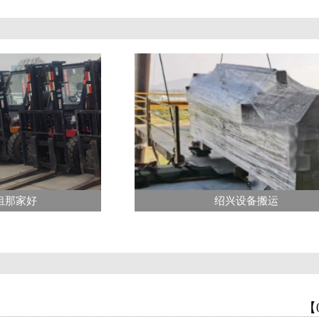
租那家好
绍兴设备搬运
【